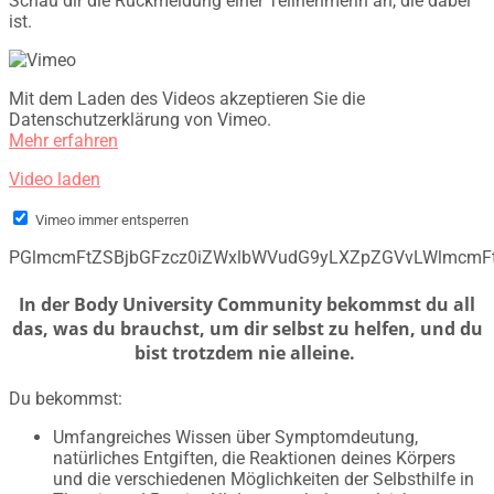
Schau dir die Rückmeldung einer Teilnehmerin an, die dabei
ist.
Mit dem Laden des Videos akzeptieren Sie die
Datenschutzerklärung von Vimeo.
Mehr erfahren
Video laden
Vimeo immer entsperren
PGlmcmFtZSBjbGFzcz0iZWxlbWVudG9yLXZpZGVvLWlmcmF
In der Body University Community bekommst du all
das, was du brauchst, um dir selbst zu helfen, und du
bist trotzdem nie alleine.
Du bekommst:
Umfangreiches Wissen über Symptomdeutung,
natürliches Entgiften, die Reaktionen deines Körpers
und die verschiedenen Möglichkeiten der Selbsthilfe in