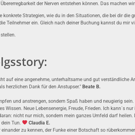
e Übererregbarkeit der Nerven entstehen können. Das machen wir
 konkrete Strategien, wie du in den Situationen, die bei dir die 
 die Teilnehmer ein. Gleich nach deiner Buchung kannst du mir 
tellen.
lgsstory:
cht auf eine angenehme, unterhaltsame und gut verständliche Art
als herzlichen Dank für den Anstupser."
Beate B.
mpfen und anstrengen, sondern Spaß haben und neugierig sein.
res Wissen. Neue Lebensenergie, Freude, Frieden. Ich kann´s nur 
aran: nicht nur mich, sondern mein ganzes Umfeld darf heilen. D
r dein Tun.
Claudia E.
vor einander zu kennen, der Funke einer Botschaft so rüberkomm