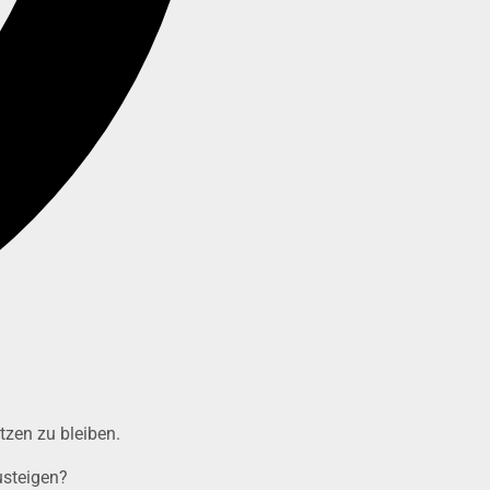
itzen zu
bleiben.
usteigen?