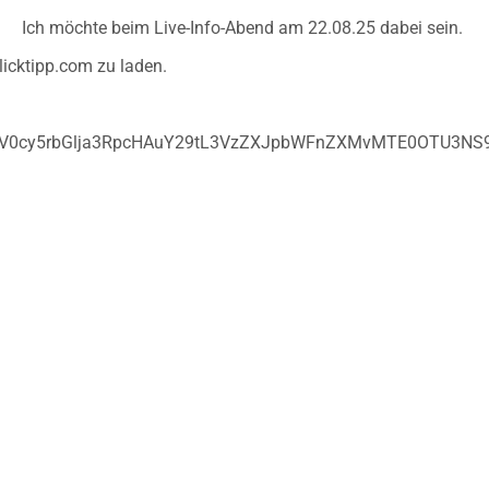
Ich möchte beim Live-Info-Abend am 22.08.25 dabei sein.
licktipp.com zu laden.
c2V0cy5rbGlja3RpcHAuY29tL3VzZXJpbWFnZXMvMTE0OTU3N