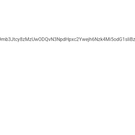
S9mb3Jtcy8zMzUwODQvN3NpdHpxc2Ywejh6Nzk4Mi5odG1sIi