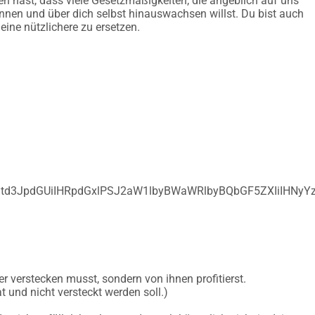
en hast, dass viele Gesetzmäßigkeiten, die angeblich auf uns
ennen und über dich selbst hinauswachsen willst. Du bist auch
ine nützlichere zu ersetzen.
td3JpdGUiIHRpdGxlPSJ2aW1lbyBWaWRlbyBQbGF5ZXIiIHN
ger verstecken musst, sondern von ihnen profitierst.
t und nicht versteckt werden soll.)