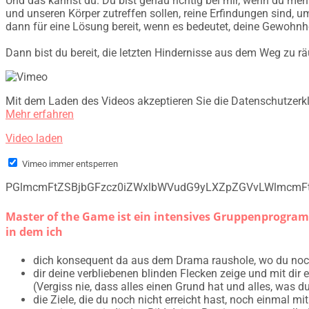
Und das kannst du. Du bist genau richtig bei mir, wenn du meh
und unseren Körper zutreffen sollen, reine Erfindungen sind, 
dann für eine Lösung bereit, wenn es bedeutet, deine Gewohnhe
Dann bist du bereit, die letzten Hindernisse aus dem Weg zu r
Mit dem Laden des Videos akzeptieren Sie die Datenschutzerk
Mehr erfahren
Video laden
Vimeo immer entsperren
PGlmcmFtZSBjbGFzcz0iZWxlbWVudG9yLXZpZGVvLWlmcmF
Master of the Game ist ein intensives Gruppenprogram
in dem ich
dich konsequent da aus dem Drama raushole, wo du noc
dir deine verbliebenen blinden Flecken zeige und mit dir ei
(Vergiss nie, dass alles einen Grund hat und alles, was d
die Ziele, die du noch nicht erreicht hast, noch einmal mit