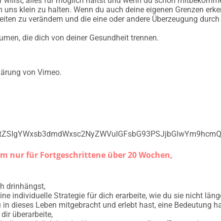
r willst, alles für möglich hältst und wenn du schon mitbekomm
um uns klein zu halten. Wenn du auch deine eigenen Grenzen erk
iten zu verändern und die eine oder andere Überzeugung durch e
äumen, die dich von deiner Gesundheit trennen.
lärung von Vimeo.
tZSIgYWxsb3dmdWxsc2NyZWVuIGFsbG93PSJjbGlwYm9hcmQ
m nur für Fortgeschrittene über 20 Wochen,
h drinhängst,
ne individuelle Strategie für dich erarbeite, wie du sie nicht län
u in dieses Leben mitgebracht und erlebt hast, eine Bedeutung ha
 dir überarbeite,