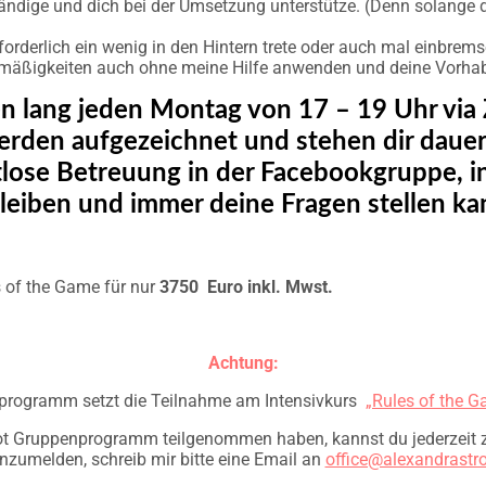
dige und dich bei der Umsetzung unterstütze. (Denn solange du n
forderlich ein wenig in den Hintern trete oder auch mal einbrems
esetzmäßigkeiten auch ohne meine Hilfe anwenden und deine Vorh
n lang jeden Montag von 17 – 19 Uhr via
rden aufgezeichnet und stehen dir dauer
lose Betreuung in der Facebookgruppe, in
leiben und immer deine Fragen stellen ka
s of the Game für nur
3750 Euro inkl. Mwst.
Achtung:
rogramm setzt die Teilnahme am Intensivkurs
„Rules of the 
ot Gruppenprogramm teilgenommen haben, kannst du jederzeit z
anzumelden, schreib mir bitte eine Email an
office@alexandrastr